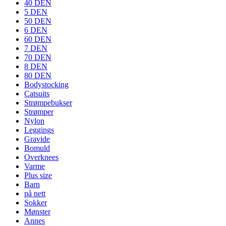
40 DEN
5 DEN
50 DEN
6 DEN
60 DEN
7 DEN
70 DEN
8 DEN
80 DEN
Bodystocking
Catsuits
Strømpebukser
Strømper
Nylon
Leggings
Gravide
Bomuld
Overknees
Varme
Plus size
Barn
på nett
Sokker
Mønster
Annes