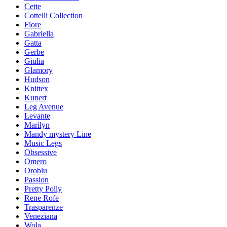
Cette
Cottelli Collection
Fiore
Gabriella
Gatta
Gerbe
Giulia
Glamory
Hudson
Knittex
Kunert
Leg Avenue
Levante
Marilyn
Mandy mystery Line
Music Legs
Obsessive
Omero
Oroblu
Passion
Pretty Polly
Rene Rofe
Trasparenze
Veneziana
Wola