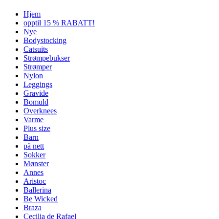
Hjem
opptil 15 % RABATT!
Nye
Bodystocking
Catsuits
Strømpebukser
Strømper
Nylon
Leggings
Gravide
Bomuld
Overknees
Varme
Plus size
Barn
på nett
Sokker
Mønster
Annes
Aristoc
Ballerina
Be Wicked
Braza
Cecilia de Rafael