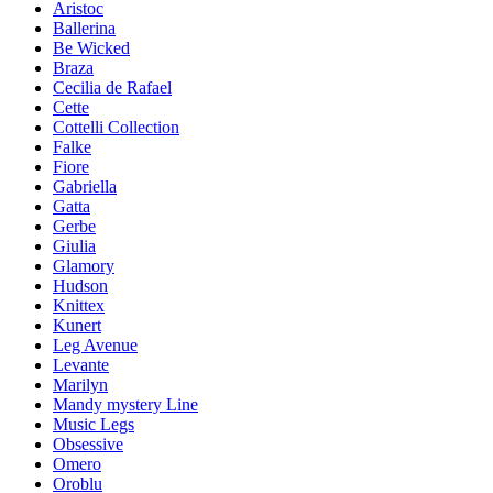
Aristoc
Ballerina
Be Wicked
Braza
Cecilia de Rafael
Cette
Cottelli Collection
Falke
Fiore
Gabriella
Gatta
Gerbe
Giulia
Glamory
Hudson
Knittex
Kunert
Leg Avenue
Levante
Marilyn
Mandy mystery Line
Music Legs
Obsessive
Omero
Oroblu