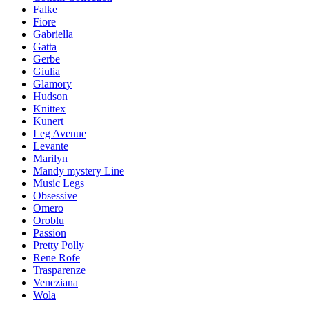
Falke
Fiore
Gabriella
Gatta
Gerbe
Giulia
Glamory
Hudson
Knittex
Kunert
Leg Avenue
Levante
Marilyn
Mandy mystery Line
Music Legs
Obsessive
Omero
Oroblu
Passion
Pretty Polly
Rene Rofe
Trasparenze
Veneziana
Wola