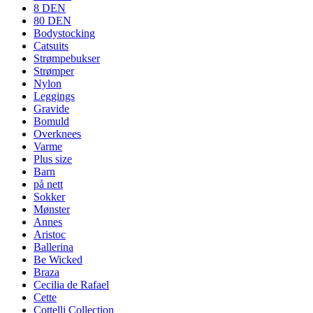
8 DEN
80 DEN
Bodystocking
Catsuits
Strømpebukser
Strømper
Nylon
Leggings
Gravide
Bomuld
Overknees
Varme
Plus size
Barn
på nett
Sokker
Mønster
Annes
Aristoc
Ballerina
Be Wicked
Braza
Cecilia de Rafael
Cette
Cottelli Collection