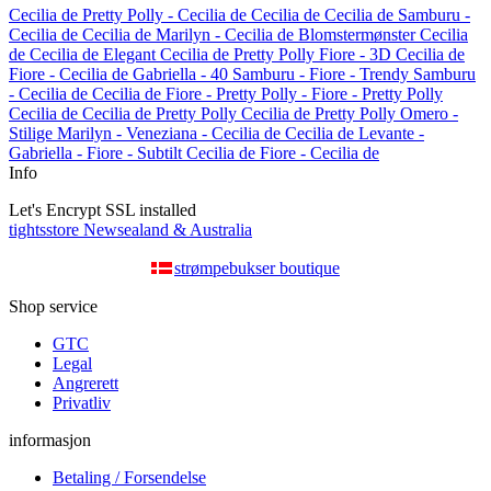
Cecilia de
Pretty Polly -
Cecilia de
Cecilia de
Cecilia de
Samburu -
Cecilia de
Cecilia de
Marilyn -
Cecilia de
Blomstermønster
Cecilia
de
Cecilia de
Elegant
Cecilia de
Pretty Polly
Fiore - 3D
Cecilia de
Fiore -
Cecilia de
Gabriella - 40
Samburu -
Fiore - Trendy
Samburu
-
Cecilia de
Cecilia de
Fiore -
Pretty Polly -
Fiore -
Pretty Polly
Cecilia de
Cecilia de
Pretty Polly
Cecilia de
Pretty Polly
Omero -
Stilige
Marilyn -
Veneziana -
Cecilia de
Cecilia de
Levante -
Gabriella -
Fiore - Subtilt
Cecilia de
Fiore -
Cecilia de
Info
Let's Encrypt SSL installed
tightsstore Newsealand & Australia
strømpebukser boutique
Shop service
GTC
Legal
Angrerett
Privatliv
informasjon
Betaling / Forsendelse