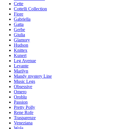
Cette
Cottelli Collection
Fiore
Gabriella
Gatta
Gerbe
Giulia
Glamory
Hudson
Knittex
Kunert
Leg Avenue
Levante
Marilyn
Mandy mystery Line
Music Legs
Obsessive
Omero
Oroblu
Passion
Pretty Polly
Rene Rofe
Trasparenze
Veneziana
Wola