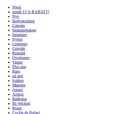
Hjem
opptil 15 % RABATT!
Nye
Bodystocking
Catsuits
Strømpebukser
Strømper
Nylon
Leggings
Gravide
Bomuld
Overknees
Varme
Plus size
Barn
på nett
Sokker
Mønster
Annes
Aristoc
Ballerina
Be Wicked
Braza
Cecilia de Rafael