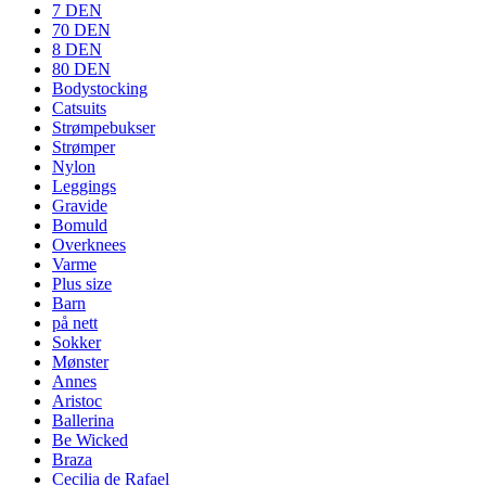
7 DEN
70 DEN
8 DEN
80 DEN
Bodystocking
Catsuits
Strømpebukser
Strømper
Nylon
Leggings
Gravide
Bomuld
Overknees
Varme
Plus size
Barn
på nett
Sokker
Mønster
Annes
Aristoc
Ballerina
Be Wicked
Braza
Cecilia de Rafael