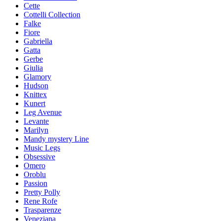
Cette
Cottelli Collection
Falke
Fiore
Gabriella
Gatta
Gerbe
Giulia
Glamory
Hudson
Knittex
Kunert
Leg Avenue
Levante
Marilyn
Mandy mystery Line
Music Legs
Obsessive
Omero
Oroblu
Passion
Pretty Polly
Rene Rofe
Trasparenze
Veneziana