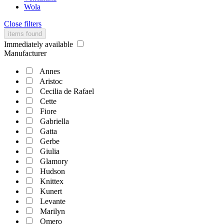
Wola
Close filters
items found
Immediately available
Manufacturer
Annes
Aristoc
Cecilia de Rafael
Cette
Fiore
Gabriella
Gatta
Gerbe
Giulia
Glamory
Hudson
Knittex
Kunert
Levante
Marilyn
Omero