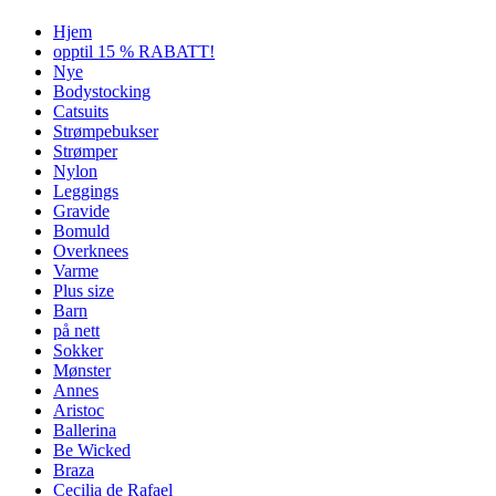
Hjem
opptil 15 % RABATT!
Nye
Bodystocking
Catsuits
Strømpebukser
Strømper
Nylon
Leggings
Gravide
Bomuld
Overknees
Varme
Plus size
Barn
på nett
Sokker
Mønster
Annes
Aristoc
Ballerina
Be Wicked
Braza
Cecilia de Rafael