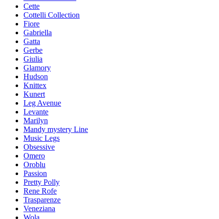
Cette
Cottelli Collection
Fiore
Gabriella
Gatta
Gerbe
Giulia
Glamory
Hudson
Knittex
Kunert
Leg Avenue
Levante
Marilyn
Mandy mystery Line
Music Legs
Obsessive
Omero
Oroblu
Passion
Pretty Polly
Rene Rofe
Trasparenze
Veneziana
Wola