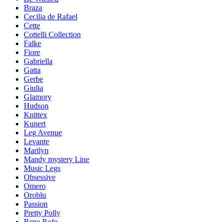
Braza
Cecilia de Rafael
Cette
Cottelli Collection
Falke
Fiore
Gabriella
Gatta
Gerbe
Giulia
Glamory
Hudson
Knittex
Kunert
Leg Avenue
Levante
Marilyn
Mandy mystery Line
Music Legs
Obsessive
Omero
Oroblu
Passion
Pretty Polly
Rene Rofe