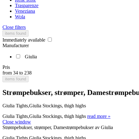
Trasparenze
Veneziana
Wola
Close filters
items found
Immediately available
Manufacturer
Giulia
Pris
from
34
to
238
items found
Strømpebukser, strømper, Damestrømpebu
Giulia Tights,Giulia Stockings, thigh highs
Giulia Tights,Giulia Stockings, thigh highs
read more »
Close window
Strømpebukser, strømper, Damestrømpebukser av Giulia
Giulia Tights,Giulia Stockings, thigh highs