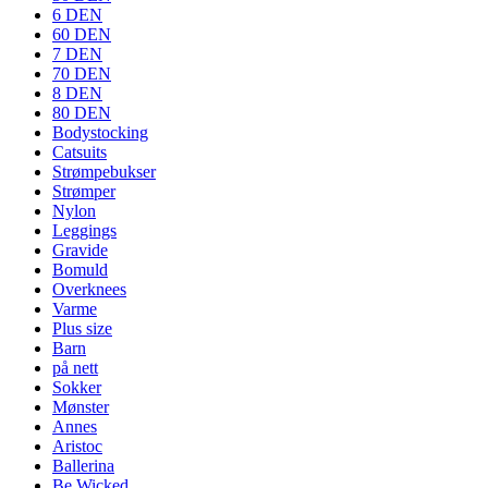
6 DEN
60 DEN
7 DEN
70 DEN
8 DEN
80 DEN
Bodystocking
Catsuits
Strømpebukser
Strømper
Nylon
Leggings
Gravide
Bomuld
Overknees
Varme
Plus size
Barn
på nett
Sokker
Mønster
Annes
Aristoc
Ballerina
Be Wicked