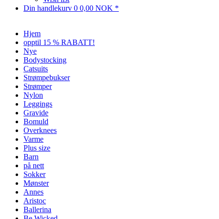
Din handlekurv
0
0,00 NOK *
Hjem
opptil 15 % RABATT!
Nye
Bodystocking
Catsuits
Strømpebukser
Strømper
Nylon
Leggings
Gravide
Bomuld
Overknees
Varme
Plus size
Barn
på nett
Sokker
Mønster
Annes
Aristoc
Ballerina
Be Wicked