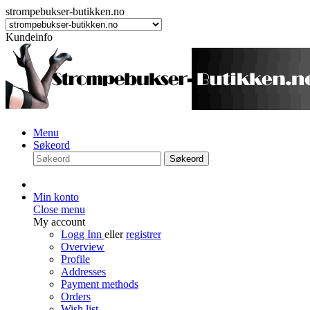
strompebukser-butikken.no
Kundeinfo
Menu
Søkeord
Søkeord
Min konto
Close menu
My account
Logg Inn
eller
registrer
Overview
Profile
Addresses
Payment methods
Orders
Wish list