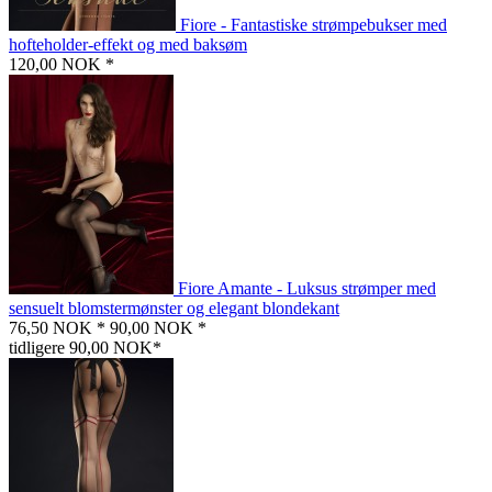
Fiore - Fantastiske strømpebukser med
hofteholder-effekt og med baksøm
120,00 NOK *
Fiore Amante - Luksus strømper med
sensuelt blomstermønster og elegant blondekant
76,50 NOK *
90,00 NOK *
tidligere 90,00 NOK*