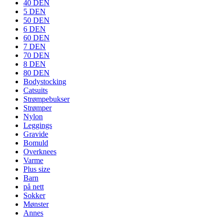
40 DEN
5 DEN
50 DEN
6 DEN
60 DEN
7 DEN
70 DEN
8 DEN
80 DEN
Bodystocking
Catsuits
Strømpebukser
Strømper
Nylon
Leggings
Gravide
Bomuld
Overknees
Varme
Plus size
Barn
på nett
Sokker
Mønster
Annes