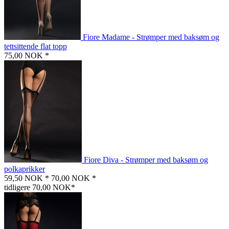
Fiore Madame - Strømper med baksøm og
tettsittende flat topp
75,00 NOK *
Fiore Diva - Strømper med baksøm og
polkaprikker
59,50 NOK *
70,00 NOK *
tidligere 70,00 NOK*