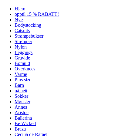
Hjem
opptil 15 % RABATT!
Nye
Bodystocking
Catsuits
Strømpebukser
Strømper
Nylon
Leggings
Gravide
Bomuld
Overknees
Varme
Plus size
Barn
på nett
Sokker
Mønster
Annes
Aristoc
Ballerina
Be Wicked
Braza
Cecilia de Rafael