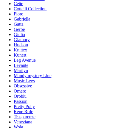
Cette
Cottelli Collection
Fiore
Gabriella
Gatta
Gerbe
Giulia
Glamory
Hudson
Knittex
Kunert
Leg Avenue
Levante
Marilyn
Mandy mystery Line
Music Legs
Obsessive
Omero
Oroblu
Passion
Pretty Polly
Rene Rofe
Trasparenze
Veneziana
Wola