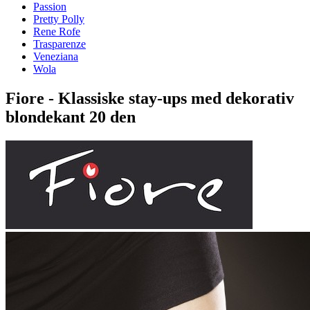
Passion
Pretty Polly
Rene Rofe
Trasparenze
Veneziana
Wola
Fiore - Klassiske stay-ups med dekorativ
blondekant 20 den