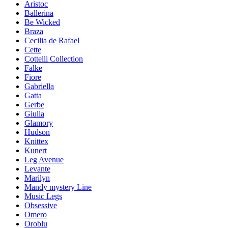
Aristoc
Ballerina
Be Wicked
Braza
Cecilia de Rafael
Cette
Cottelli Collection
Falke
Fiore
Gabriella
Gatta
Gerbe
Giulia
Glamory
Hudson
Knittex
Kunert
Leg Avenue
Levante
Marilyn
Mandy mystery Line
Music Legs
Obsessive
Omero
Oroblu