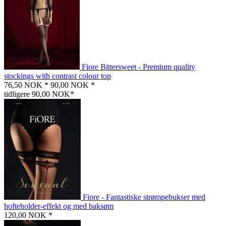
Fiore Bittersweet - Premium quality
stockings with contrast colour top
76,50 NOK *
90,00 NOK *
tidligere 90,00 NOK*
Fiore - Fantastiske strømpebukser med
hofteholder-effekt og med baksøm
120,00 NOK *