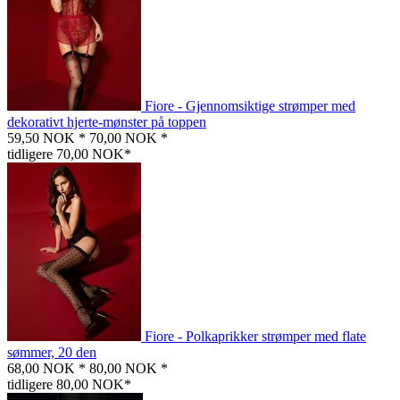
Fiore - Gjennomsiktige strømper med
dekorativt hjerte-mønster på toppen
59,50 NOK *
70,00 NOK *
tidligere 70,00 NOK*
Fiore - Polkaprikker strømper med flate
sømmer, 20 den
68,00 NOK *
80,00 NOK *
tidligere 80,00 NOK*