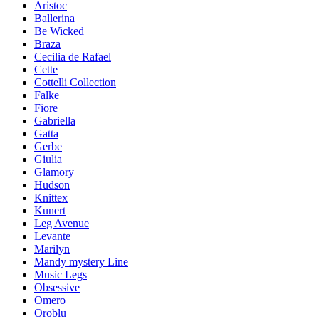
Aristoc
Ballerina
Be Wicked
Braza
Cecilia de Rafael
Cette
Cottelli Collection
Falke
Fiore
Gabriella
Gatta
Gerbe
Giulia
Glamory
Hudson
Knittex
Kunert
Leg Avenue
Levante
Marilyn
Mandy mystery Line
Music Legs
Obsessive
Omero
Oroblu