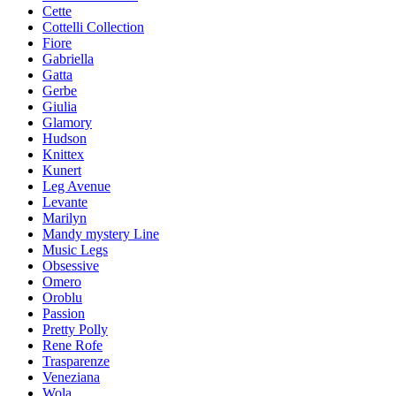
Cette
Cottelli Collection
Fiore
Gabriella
Gatta
Gerbe
Giulia
Glamory
Hudson
Knittex
Kunert
Leg Avenue
Levante
Marilyn
Mandy mystery Line
Music Legs
Obsessive
Omero
Oroblu
Passion
Pretty Polly
Rene Rofe
Trasparenze
Veneziana
Wola