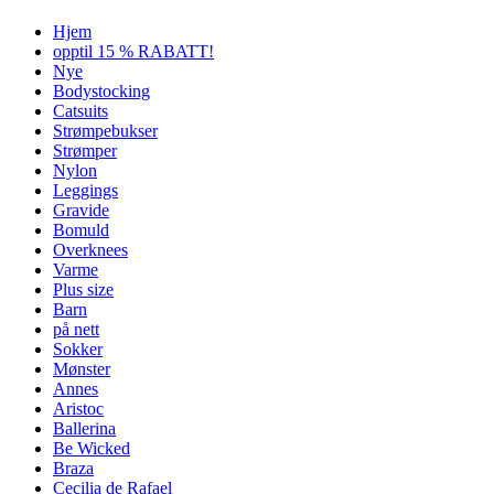
Hjem
opptil 15 % RABATT!
Nye
Bodystocking
Catsuits
Strømpebukser
Strømper
Nylon
Leggings
Gravide
Bomuld
Overknees
Varme
Plus size
Barn
på nett
Sokker
Mønster
Annes
Aristoc
Ballerina
Be Wicked
Braza
Cecilia de Rafael