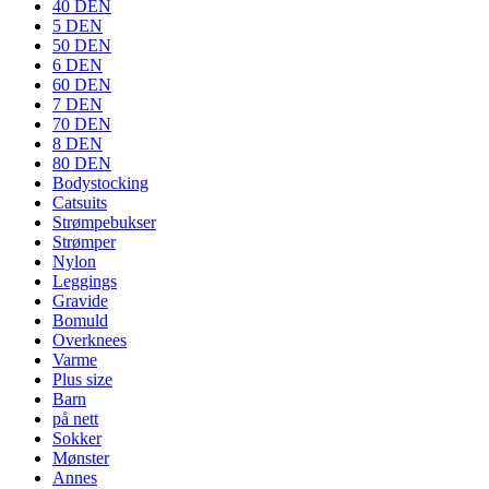
40 DEN
5 DEN
50 DEN
6 DEN
60 DEN
7 DEN
70 DEN
8 DEN
80 DEN
Bodystocking
Catsuits
Strømpebukser
Strømper
Nylon
Leggings
Gravide
Bomuld
Overknees
Varme
Plus size
Barn
på nett
Sokker
Mønster
Annes