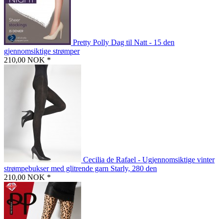
Pretty Polly Dag til Natt - 15 den
gjennomsiktige strømper
210,00 NOK *
Cecilia de Rafael - Ugjennomsiktige vinter
strømpebukser med glitrende garn Starly, 280 den
210,00 NOK *