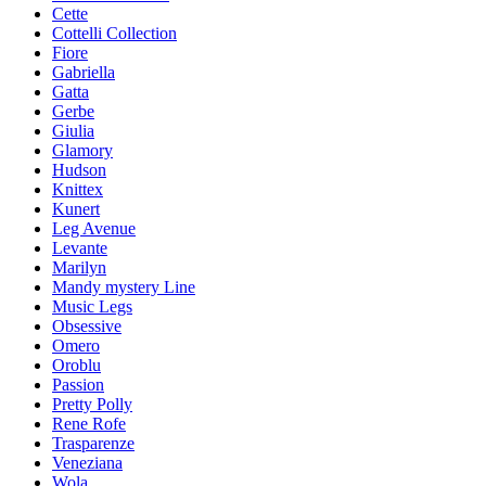
Cette
Cottelli Collection
Fiore
Gabriella
Gatta
Gerbe
Giulia
Glamory
Hudson
Knittex
Kunert
Leg Avenue
Levante
Marilyn
Mandy mystery Line
Music Legs
Obsessive
Omero
Oroblu
Passion
Pretty Polly
Rene Rofe
Trasparenze
Veneziana
Wola