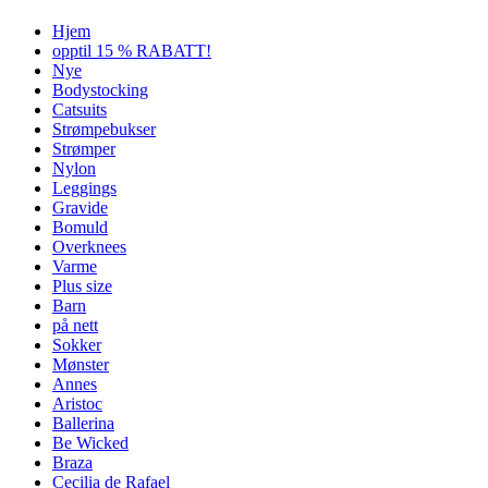
Hjem
opptil 15 % RABATT!
Nye
Bodystocking
Catsuits
Strømpebukser
Strømper
Nylon
Leggings
Gravide
Bomuld
Overknees
Varme
Plus size
Barn
på nett
Sokker
Mønster
Annes
Aristoc
Ballerina
Be Wicked
Braza
Cecilia de Rafael