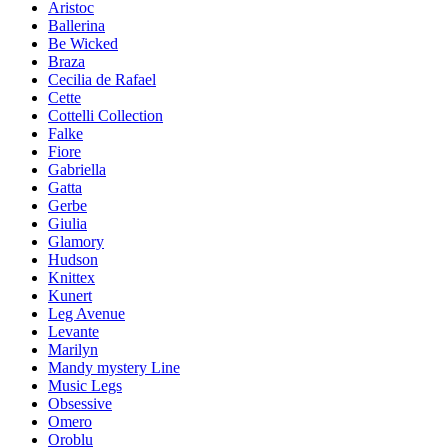
Aristoc
Ballerina
Be Wicked
Braza
Cecilia de Rafael
Cette
Cottelli Collection
Falke
Fiore
Gabriella
Gatta
Gerbe
Giulia
Glamory
Hudson
Knittex
Kunert
Leg Avenue
Levante
Marilyn
Mandy mystery Line
Music Legs
Obsessive
Omero
Oroblu