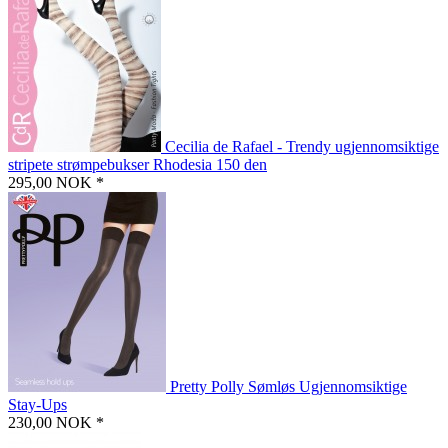
Cecilia de Rafael - Trendy ugjennomsiktige
stripete strømpebukser Rhodesia 150 den
295,00 NOK *
Pretty Polly Sømløs Ugjennomsiktige
Stay-Ups
230,00 NOK *