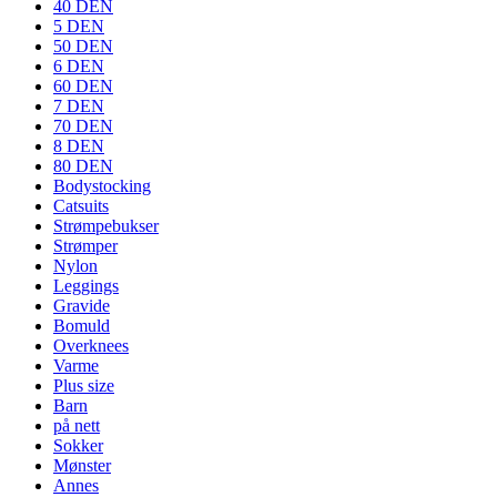
40 DEN
5 DEN
50 DEN
6 DEN
60 DEN
7 DEN
70 DEN
8 DEN
80 DEN
Bodystocking
Catsuits
Strømpebukser
Strømper
Nylon
Leggings
Gravide
Bomuld
Overknees
Varme
Plus size
Barn
på nett
Sokker
Mønster
Annes