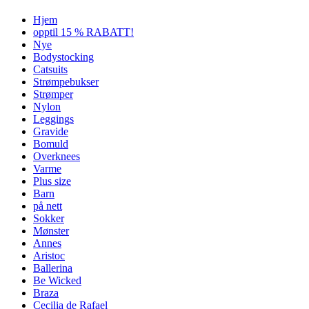
Hjem
opptil 15 % RABATT!
Nye
Bodystocking
Catsuits
Strømpebukser
Strømper
Nylon
Leggings
Gravide
Bomuld
Overknees
Varme
Plus size
Barn
på nett
Sokker
Mønster
Annes
Aristoc
Ballerina
Be Wicked
Braza
Cecilia de Rafael