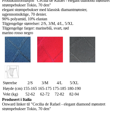
Produktinformasjon "Cecilia de Rafael - elegant diamond mønstret
strømpebukser Tokio, 70 den"
elegant strømpebukser med klassisk diamantmønster,
ugjennomsiktige, 70 denier.
90% polyamid, 10% elastan
Tilgjengelige størrelser: 2/S, 3/M, 4/L, 5/XL
Tilgjengelige farger: marineblå, svart, rød
marino rosso negro
Størrelse
2/S
3/M
4/L
5/XL
Høyde (cm)
155-165
165-175
175-185
180-190
Vekt (kg)
52-62
62-72
72-82
82-94
Produsert i Italia
Onward linker til "Cecilia de Rafael - elegant diamond mønstret
strømpebukser Tokio, 70 den"