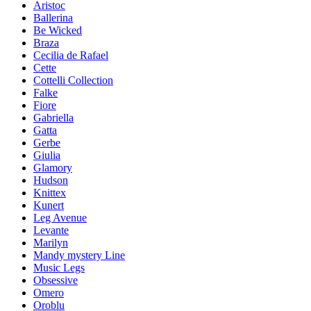
Aristoc
Ballerina
Be Wicked
Braza
Cecilia de Rafael
Cette
Cottelli Collection
Falke
Fiore
Gabriella
Gatta
Gerbe
Giulia
Glamory
Hudson
Knittex
Kunert
Leg Avenue
Levante
Marilyn
Mandy mystery Line
Music Legs
Obsessive
Omero
Oroblu