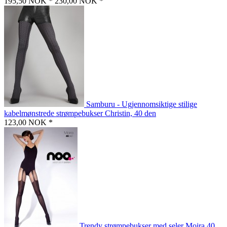
195,50 NOK *
230,00 NOK *
Samburu - Ugjennomsiktige stilige
kabelmønstrede strømpebukser Christin, 40 den
123,00 NOK *
Trendy strømpebukser med seler Moira 40