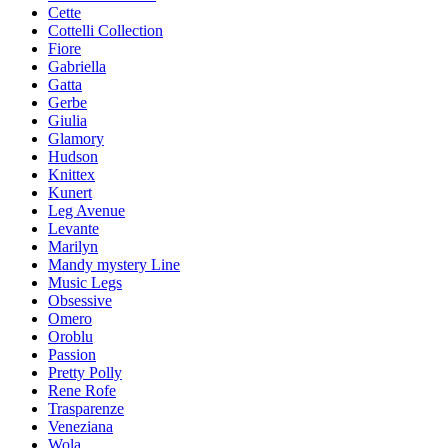
Cette
Cottelli Collection
Fiore
Gabriella
Gatta
Gerbe
Giulia
Glamory
Hudson
Knittex
Kunert
Leg Avenue
Levante
Marilyn
Mandy mystery Line
Music Legs
Obsessive
Omero
Oroblu
Passion
Pretty Polly
Rene Rofe
Trasparenze
Veneziana
Wola