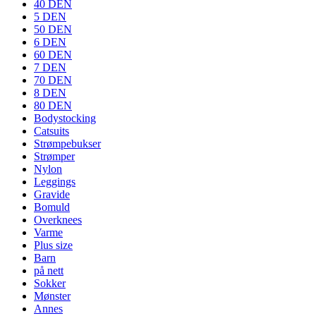
40 DEN
5 DEN
50 DEN
6 DEN
60 DEN
7 DEN
70 DEN
8 DEN
80 DEN
Bodystocking
Catsuits
Strømpebukser
Strømper
Nylon
Leggings
Gravide
Bomuld
Overknees
Varme
Plus size
Barn
på nett
Sokker
Mønster
Annes