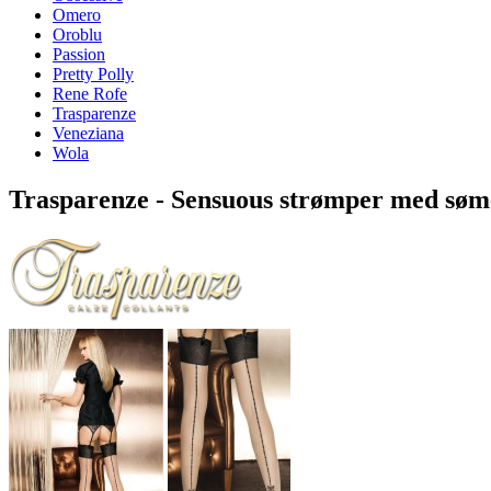
Omero
Oroblu
Passion
Pretty Polly
Rene Rofe
Trasparenze
Veneziana
Wola
Trasparenze - Sensuous strømper med søm-