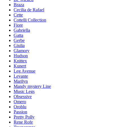
Braza
Cecilia de Rafael
Cette
Cottelli Collection
Fiore
Gabriella
Gatta
Gerbe
Giulia
Glamory
Hudson
Knittex
Kunert
Leg Avenue
Levante
Marilyn
Mandy mystery Line
Music Legs
Obsessive
Omero
Oroblu
Passion
Pretty Polly
Rene Rofe