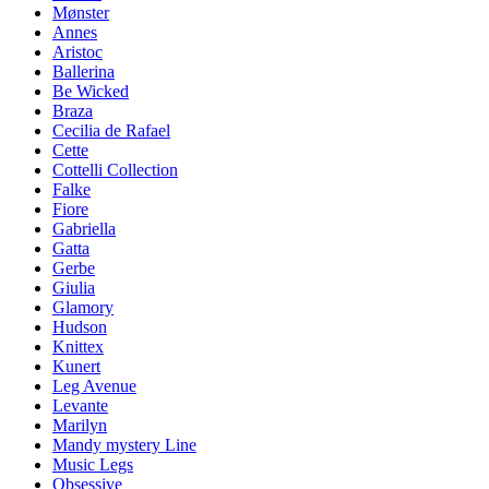
Mønster
Annes
Aristoc
Ballerina
Be Wicked
Braza
Cecilia de Rafael
Cette
Cottelli Collection
Falke
Fiore
Gabriella
Gatta
Gerbe
Giulia
Glamory
Hudson
Knittex
Kunert
Leg Avenue
Levante
Marilyn
Mandy mystery Line
Music Legs
Obsessive