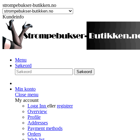
strompebukser-butikken.no
Kundeinfo
Menu
Søkeord
Søkeord
Min konto
Close menu
My account
Logg Inn
eller
registrer
Overview
Profile
Addresses
Payment methods
Orders
Wish list