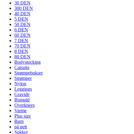
30 DEN
300 DEN
40 DEN
5 DEN
50 DEN
6 DEN
60 DEN
7 DEN
70 DEN
8 DEN
80 DEN
Bodystocking
Catsuits
Strømpebukser
Strømper
Nylon
Leggings
Gravide
Bomuld
Overknees
Varme
Plus size
Barn
på nett
Sokker