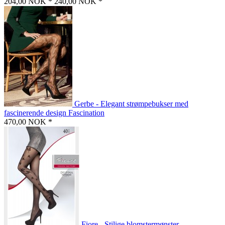
204,00 NOK *
240,00 NOK *
Gerbe - Elegant strømpebukser med
fascinerende design Fascination
470,00 NOK *
Fiore - Stilige blomstermønster