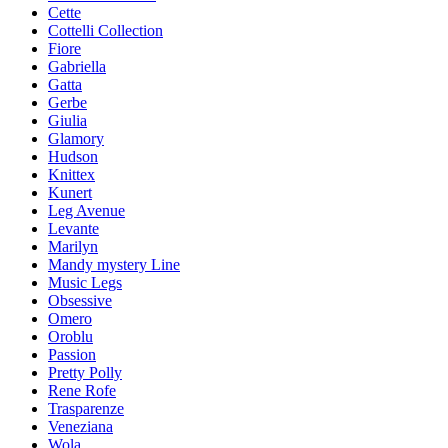
Cette
Cottelli Collection
Fiore
Gabriella
Gatta
Gerbe
Giulia
Glamory
Hudson
Knittex
Kunert
Leg Avenue
Levante
Marilyn
Mandy mystery Line
Music Legs
Obsessive
Omero
Oroblu
Passion
Pretty Polly
Rene Rofe
Trasparenze
Veneziana
Wola