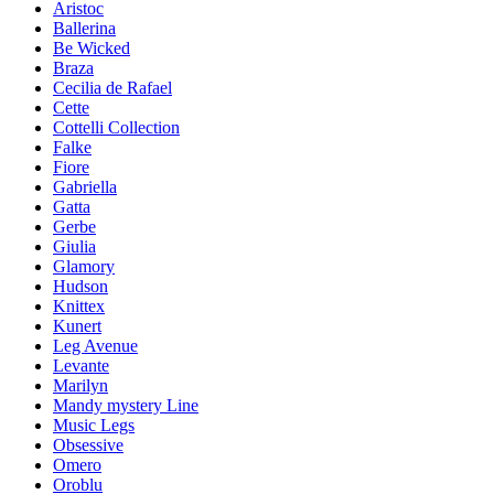
Aristoc
Ballerina
Be Wicked
Braza
Cecilia de Rafael
Cette
Cottelli Collection
Falke
Fiore
Gabriella
Gatta
Gerbe
Giulia
Glamory
Hudson
Knittex
Kunert
Leg Avenue
Levante
Marilyn
Mandy mystery Line
Music Legs
Obsessive
Omero
Oroblu