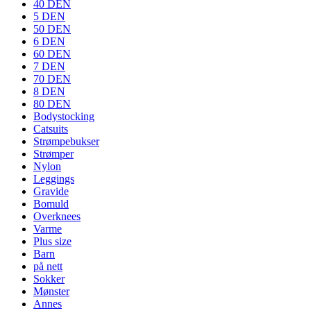
40 DEN
5 DEN
50 DEN
6 DEN
60 DEN
7 DEN
70 DEN
8 DEN
80 DEN
Bodystocking
Catsuits
Strømpebukser
Strømper
Nylon
Leggings
Gravide
Bomuld
Overknees
Varme
Plus size
Barn
på nett
Sokker
Mønster
Annes