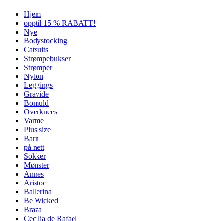
Hjem
opptil 15 % RABATT!
Nye
Bodystocking
Catsuits
Strømpebukser
Strømper
Nylon
Leggings
Gravide
Bomuld
Overknees
Varme
Plus size
Barn
på nett
Sokker
Mønster
Annes
Aristoc
Ballerina
Be Wicked
Braza
Cecilia de Rafael