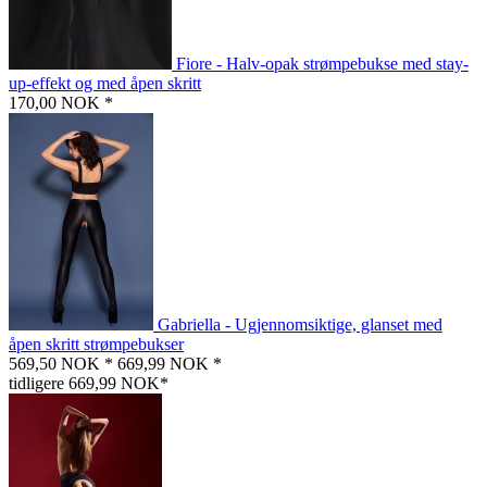
Fiore - Halv-opak strømpebukse med stay-
up-effekt og med åpen skritt
170,00 NOK *
Gabriella - Ugjennomsiktige, glanset med
åpen skritt strømpebukser
569,50 NOK *
669,99 NOK *
tidligere 669,99 NOK*