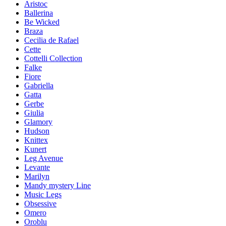
Aristoc
Ballerina
Be Wicked
Braza
Cecilia de Rafael
Cette
Cottelli Collection
Falke
Fiore
Gabriella
Gatta
Gerbe
Giulia
Glamory
Hudson
Knittex
Kunert
Leg Avenue
Levante
Marilyn
Mandy mystery Line
Music Legs
Obsessive
Omero
Oroblu