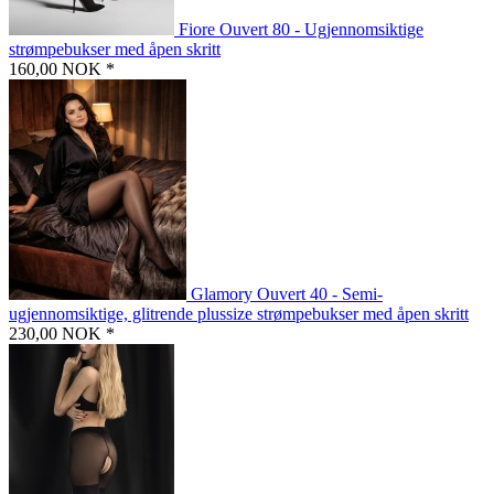
Fiore Ouvert 80 - Ugjennomsiktige
strømpebukser med åpen skritt
160,00 NOK *
Glamory Ouvert 40 - Semi-
ugjennomsiktige, glitrende plussize strømpebukser med åpen skritt
230,00 NOK *