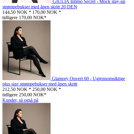
GIULIA Intimo Secret - Mock stay-up
strømpebukser med åpen skritt 20 DEN
144,50 NOK *
170,00 NOK *
tidligere 170,00 NOK*
Glamory Ouvert 60 - Ugjennomsiktige
plus size strømpebukser med åpen skritt
212,50 NOK *
250,00 NOK *
tidligere 250,00 NOK*
Kunder, så også på