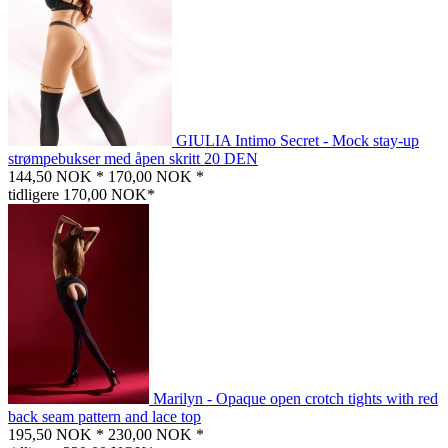
GIULIA Intimo Secret - Mock stay-up
strømpebukser med åpen skritt 20 DEN
144,50 NOK *
170,00 NOK *
tidligere 170,00 NOK*
Marilyn - Opaque open crotch tights with red
back seam pattern and lace top
195,50 NOK *
230,00 NOK *