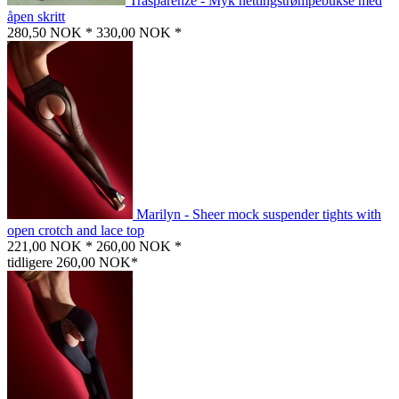
Trasparenze - Myk nettingstrømpebukse med
åpen skritt
280,50 NOK *
330,00 NOK *
Marilyn - Sheer mock suspender tights with
open crotch and lace top
221,00 NOK *
260,00 NOK *
tidligere 260,00 NOK*