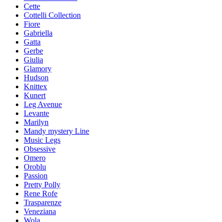
Cette
Cottelli Collection
Fiore
Gabriella
Gatta
Gerbe
Giulia
Glamory
Hudson
Knittex
Kunert
Leg Avenue
Levante
Marilyn
Mandy mystery Line
Music Legs
Obsessive
Omero
Oroblu
Passion
Pretty Polly
Rene Rofe
Trasparenze
Veneziana
Wola