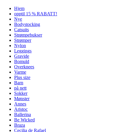
Hjem
opptil 15 % RABATT!
Nye
Bodystocking
Catsuits
Strømpebukser
Strømper
Nylon
Leggings
Gravide
Bomuld
Overknees
Varme
Plus size
Barn
på nett
Sokker
Mønster
Annes
Aristoc
Ballerina
Be Wicked
Braza
Cecilia de Rafael