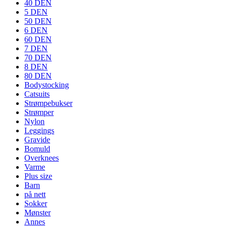
40 DEN
5 DEN
50 DEN
6 DEN
60 DEN
7 DEN
70 DEN
8 DEN
80 DEN
Bodystocking
Catsuits
Strømpebukser
Strømper
Nylon
Leggings
Gravide
Bomuld
Overknees
Varme
Plus size
Barn
på nett
Sokker
Mønster
Annes