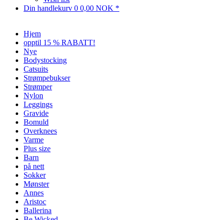
Din handlekurv
0
0,00 NOK *
Hjem
opptil 15 % RABATT!
Nye
Bodystocking
Catsuits
Strømpebukser
Strømper
Nylon
Leggings
Gravide
Bomuld
Overknees
Varme
Plus size
Barn
på nett
Sokker
Mønster
Annes
Aristoc
Ballerina
Be Wicked