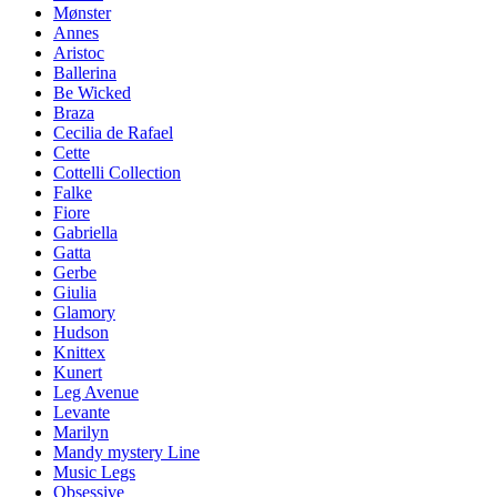
Mønster
Annes
Aristoc
Ballerina
Be Wicked
Braza
Cecilia de Rafael
Cette
Cottelli Collection
Falke
Fiore
Gabriella
Gatta
Gerbe
Giulia
Glamory
Hudson
Knittex
Kunert
Leg Avenue
Levante
Marilyn
Mandy mystery Line
Music Legs
Obsessive