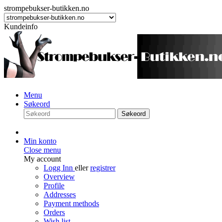
strompebukser-butikken.no
Kundeinfo
Menu
Søkeord
Søkeord
Min konto
Close menu
My account
Logg Inn
eller
registrer
Overview
Profile
Addresses
Payment methods
Orders
Wish list