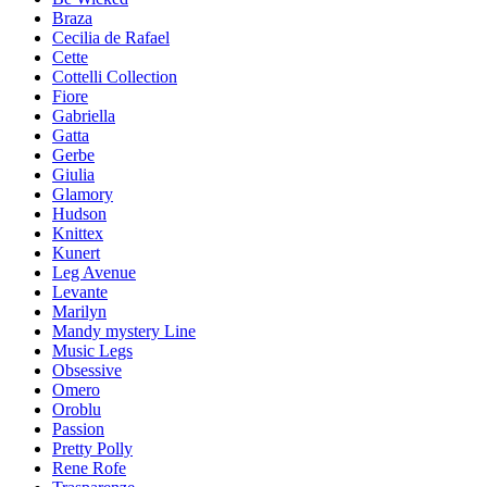
Braza
Cecilia de Rafael
Cette
Cottelli Collection
Fiore
Gabriella
Gatta
Gerbe
Giulia
Glamory
Hudson
Knittex
Kunert
Leg Avenue
Levante
Marilyn
Mandy mystery Line
Music Legs
Obsessive
Omero
Oroblu
Passion
Pretty Polly
Rene Rofe