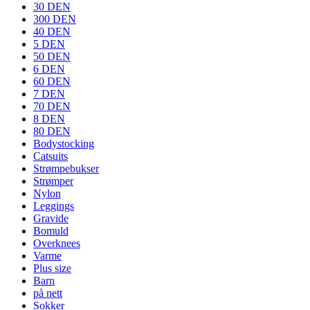
30 DEN
300 DEN
40 DEN
5 DEN
50 DEN
6 DEN
60 DEN
7 DEN
70 DEN
8 DEN
80 DEN
Bodystocking
Catsuits
Strømpebukser
Strømper
Nylon
Leggings
Gravide
Bomuld
Overknees
Varme
Plus size
Barn
på nett
Sokker