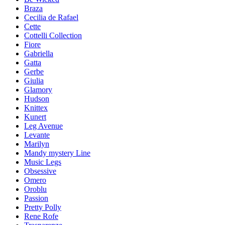
Braza
Cecilia de Rafael
Cette
Cottelli Collection
Fiore
Gabriella
Gatta
Gerbe
Giulia
Glamory
Hudson
Knittex
Kunert
Leg Avenue
Levante
Marilyn
Mandy mystery Line
Music Legs
Obsessive
Omero
Oroblu
Passion
Pretty Polly
Rene Rofe