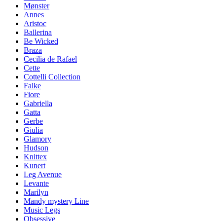
Mønster
Annes
Aristoc
Ballerina
Be Wicked
Braza
Cecilia de Rafael
Cette
Cottelli Collection
Falke
Fiore
Gabriella
Gatta
Gerbe
Giulia
Glamory
Hudson
Knittex
Kunert
Leg Avenue
Levante
Marilyn
Mandy mystery Line
Music Legs
Obsessive