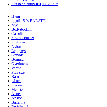
Din handlekurv
0
0,00 NOK *
Hjem
opptil 15 % RABATT!
Nye
Bodystocking
Catsuits
Strømpebukser
Strømper
Nylon
Leggings
Gravide
Bomuld
Overknees
Varme
Plus size
Barn
på nett
Sokker
Mønster
Annes
Aristoc
Ballerina
Be Wicked