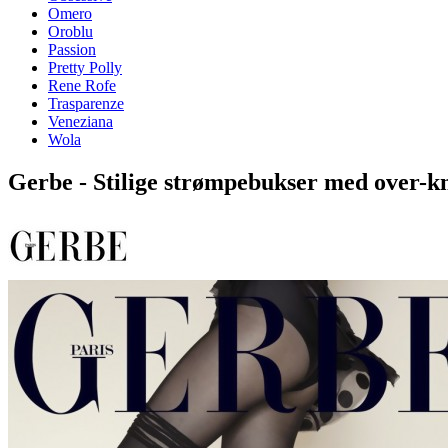
Omero
Oroblu
Passion
Pretty Polly
Rene Rofe
Trasparenze
Veneziana
Wola
Gerbe - Stilige strømpebukser med over-k