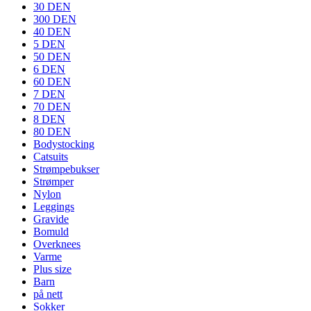
30 DEN
300 DEN
40 DEN
5 DEN
50 DEN
6 DEN
60 DEN
7 DEN
70 DEN
8 DEN
80 DEN
Bodystocking
Catsuits
Strømpebukser
Strømper
Nylon
Leggings
Gravide
Bomuld
Overknees
Varme
Plus size
Barn
på nett
Sokker