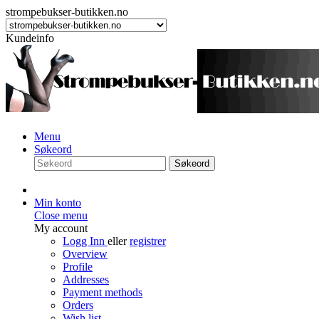
strompebukser-butikken.no
Kundeinfo
Menu
Søkeord
Søkeord
Min konto
Close menu
My account
Logg Inn
eller
registrer
Overview
Profile
Addresses
Payment methods
Orders
Wish list