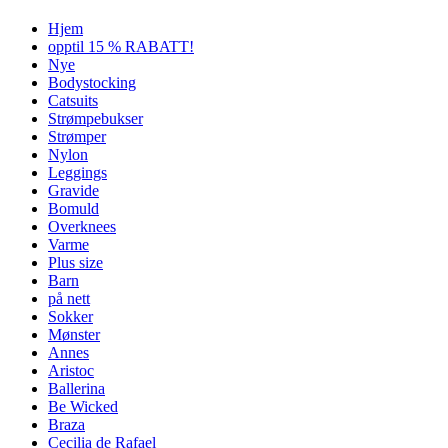
Hjem
opptil 15 % RABATT!
Nye
Bodystocking
Catsuits
Strømpebukser
Strømper
Nylon
Leggings
Gravide
Bomuld
Overknees
Varme
Plus size
Barn
på nett
Sokker
Mønster
Annes
Aristoc
Ballerina
Be Wicked
Braza
Cecilia de Rafael