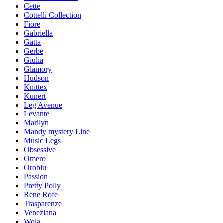
Cette
Cottelli Collection
Fiore
Gabriella
Gatta
Gerbe
Giulia
Glamory
Hudson
Knittex
Kunert
Leg Avenue
Levante
Marilyn
Mandy mystery Line
Music Legs
Obsessive
Omero
Oroblu
Passion
Pretty Polly
Rene Rofe
Trasparenze
Veneziana
Wola