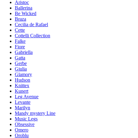
Aristoc
Ballerina
Be Wicked
Braza
Cecilia de Rafael
Cette
Cottelli Collection
Falke
Fiore
Gabriella
Gatta
Gerbe
Giulia
Glamory
Hudson
Knittex
Kunert
Leg Avenue
Levante
Marilyn
Mandy mystery Line
Music Legs
Obsessive
Omero
Oroblu