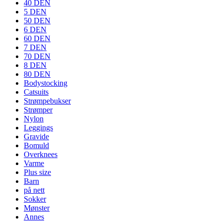
40 DEN
5 DEN
50 DEN
6 DEN
60 DEN
7 DEN
70 DEN
8 DEN
80 DEN
Bodystocking
Catsuits
Strømpebukser
Strømper
Nylon
Leggings
Gravide
Bomuld
Overknees
Varme
Plus size
Barn
på nett
Sokker
Mønster
Annes