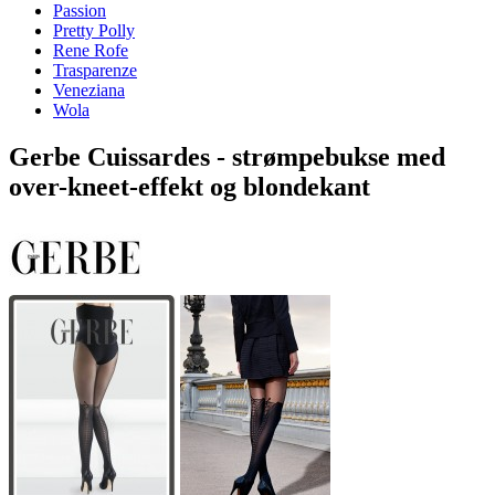
Passion
Pretty Polly
Rene Rofe
Trasparenze
Veneziana
Wola
Gerbe Cuissardes - strømpebukse med
over-kneet-effekt og blondekant