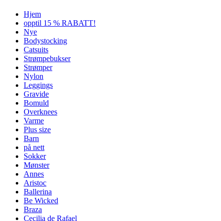
Hjem
opptil 15 % RABATT!
Nye
Bodystocking
Catsuits
Strømpebukser
Strømper
Nylon
Leggings
Gravide
Bomuld
Overknees
Varme
Plus size
Barn
på nett
Sokker
Mønster
Annes
Aristoc
Ballerina
Be Wicked
Braza
Cecilia de Rafael