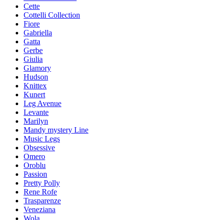
Cette
Cottelli Collection
Fiore
Gabriella
Gatta
Gerbe
Giulia
Glamory
Hudson
Knittex
Kunert
Leg Avenue
Levante
Marilyn
Mandy mystery Line
Music Legs
Obsessive
Omero
Oroblu
Passion
Pretty Polly
Rene Rofe
Trasparenze
Veneziana
Wola