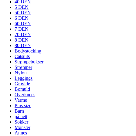
40 DEN
5 DEN
50 DEN
6 DEN
60 DEN
7 DEN
70 DEN
8 DEN
80 DEN
Bodystocking
Catsuits
Strømpebukser
Strømper
Nylon
Leggings
Gravide
Bomuld
Overknees
Varme
Plus size
Barn
på nett
Sokker
Mønster
Annes