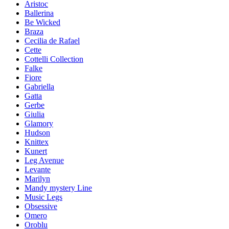
Aristoc
Ballerina
Be Wicked
Braza
Cecilia de Rafael
Cette
Cottelli Collection
Falke
Fiore
Gabriella
Gatta
Gerbe
Giulia
Glamory
Hudson
Knittex
Kunert
Leg Avenue
Levante
Marilyn
Mandy mystery Line
Music Legs
Obsessive
Omero
Oroblu