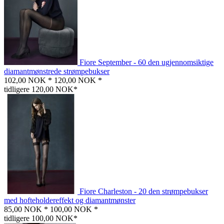
Fiore September - 60 den ugjennomsiktige
diamantmønstrede strømpebukser
102,00 NOK *
120,00 NOK *
tidligere 120,00 NOK*
Fiore Charleston - 20 den strømpebukser
med hofteholdereffekt og diamantmønster
85,00 NOK *
100,00 NOK *
tidligere 100,00 NOK*