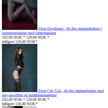
Fiore Daydream - 60 den strømpebukser i
ugjennomsiktige med vintermønster
102,00 NOK *
120,00 NOK *
tidligere 120,00 NOK*
Fiore City Girl - 40 den strømpebukse med
stay-up-effekt og hundetannmønster
102,00 NOK *
120,00 NOK *
tidligere 120,00 NOK*