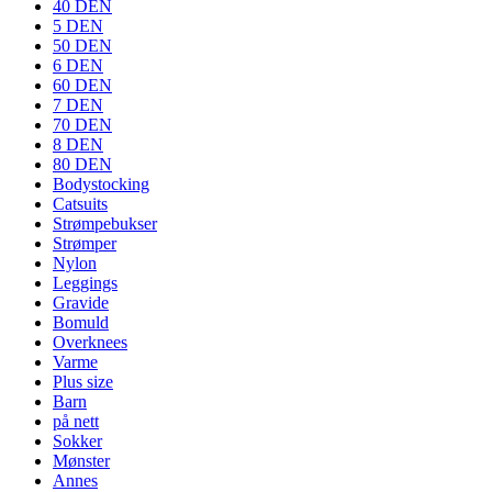
40 DEN
5 DEN
50 DEN
6 DEN
60 DEN
7 DEN
70 DEN
8 DEN
80 DEN
Bodystocking
Catsuits
Strømpebukser
Strømper
Nylon
Leggings
Gravide
Bomuld
Overknees
Varme
Plus size
Barn
på nett
Sokker
Mønster
Annes