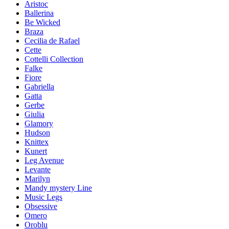
Aristoc
Ballerina
Be Wicked
Braza
Cecilia de Rafael
Cette
Cottelli Collection
Falke
Fiore
Gabriella
Gatta
Gerbe
Giulia
Glamory
Hudson
Knittex
Kunert
Leg Avenue
Levante
Marilyn
Mandy mystery Line
Music Legs
Obsessive
Omero
Oroblu