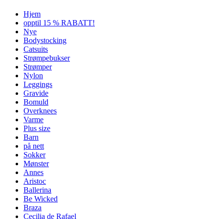
Hjem
opptil 15 % RABATT!
Nye
Bodystocking
Catsuits
Strømpebukser
Strømper
Nylon
Leggings
Gravide
Bomuld
Overknees
Varme
Plus size
Barn
på nett
Sokker
Mønster
Annes
Aristoc
Ballerina
Be Wicked
Braza
Cecilia de Rafael