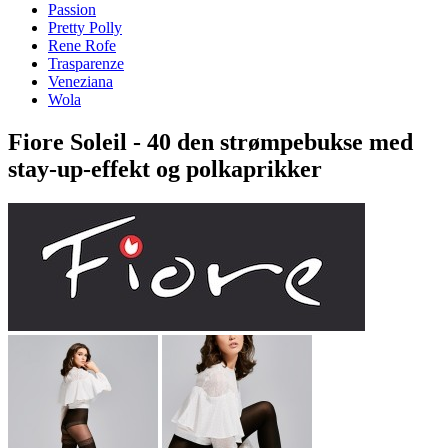
Passion
Pretty Polly
Rene Rofe
Trasparenze
Veneziana
Wola
Fiore Soleil - 40 den strømpebukse med
stay-up-effekt og polkaprikker