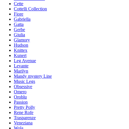
Cette
Cottelli Collection
Fiore
Gabriella
Gatta
Gerbe
Giulia
Glamory
Hudson
Knittex
Kunert
Leg Avenue
Levante
Marilyn
Mandy mystery Line
Music Legs
Obsessive
Omero
Oroblu
Passion
Pretty Polly
Rene Rofe
Trasparenze
Veneziana
Wola