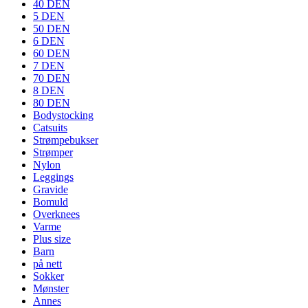
40 DEN
5 DEN
50 DEN
6 DEN
60 DEN
7 DEN
70 DEN
8 DEN
80 DEN
Bodystocking
Catsuits
Strømpebukser
Strømper
Nylon
Leggings
Gravide
Bomuld
Overknees
Varme
Plus size
Barn
på nett
Sokker
Mønster
Annes