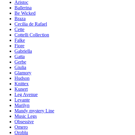
Aristoc
Ballerina
Be Wicked
Braza
Cecilia de Rafael
Cette
Cottelli Collection
Falke
Fiore
Gabriella
Gatta
Gerbe
Giulia
Glamory
Hudson
Knittex
Kunert
Leg Avenue
Levante
Marilyn
Mandy mystery Line
Music Legs
Obsessive
Omero
Oroblu