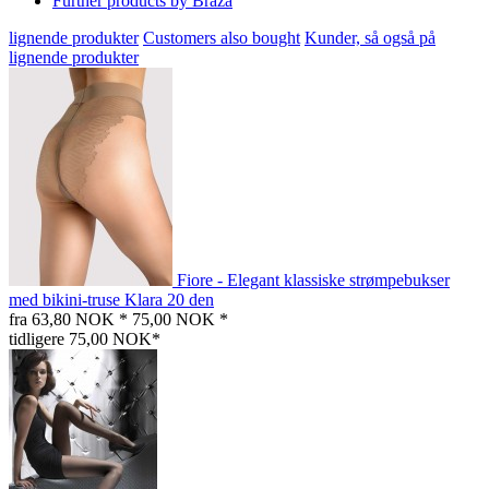
Further products by Braza
lignende produkter
Customers also bought
Kunder, så også på
lignende produkter
Fiore - Elegant klassiske strømpebukser
med bikini-truse Klara 20 den
fra 63,80 NOK *
75,00 NOK *
tidligere 75,00 NOK*