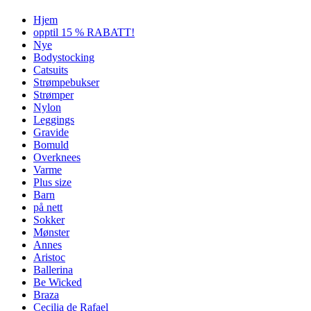
Hjem
opptil 15 % RABATT!
Nye
Bodystocking
Catsuits
Strømpebukser
Strømper
Nylon
Leggings
Gravide
Bomuld
Overknees
Varme
Plus size
Barn
på nett
Sokker
Mønster
Annes
Aristoc
Ballerina
Be Wicked
Braza
Cecilia de Rafael