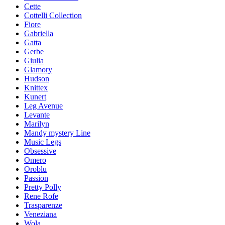
Cette
Cottelli Collection
Fiore
Gabriella
Gatta
Gerbe
Giulia
Glamory
Hudson
Knittex
Kunert
Leg Avenue
Levante
Marilyn
Mandy mystery Line
Music Legs
Obsessive
Omero
Oroblu
Passion
Pretty Polly
Rene Rofe
Trasparenze
Veneziana
Wola