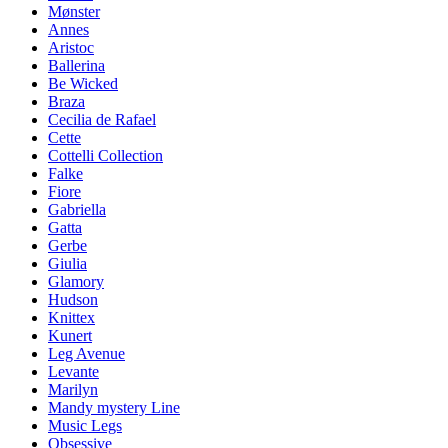
Mønster
Annes
Aristoc
Ballerina
Be Wicked
Braza
Cecilia de Rafael
Cette
Cottelli Collection
Falke
Fiore
Gabriella
Gatta
Gerbe
Giulia
Glamory
Hudson
Knittex
Kunert
Leg Avenue
Levante
Marilyn
Mandy mystery Line
Music Legs
Obsessive