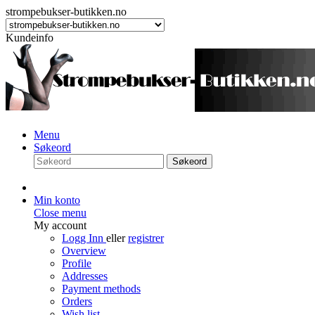
strompebukser-butikken.no
Kundeinfo
Menu
Søkeord
Søkeord
Min konto
Close menu
My account
Logg Inn
eller
registrer
Overview
Profile
Addresses
Payment methods
Orders
Wish list