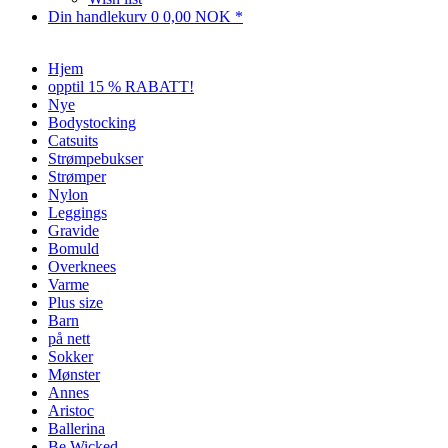
Din handlekurv
0
0,00 NOK *
Hjem
opptil 15 % RABATT!
Nye
Bodystocking
Catsuits
Strømpebukser
Strømper
Nylon
Leggings
Gravide
Bomuld
Overknees
Varme
Plus size
Barn
på nett
Sokker
Mønster
Annes
Aristoc
Ballerina
Be Wicked