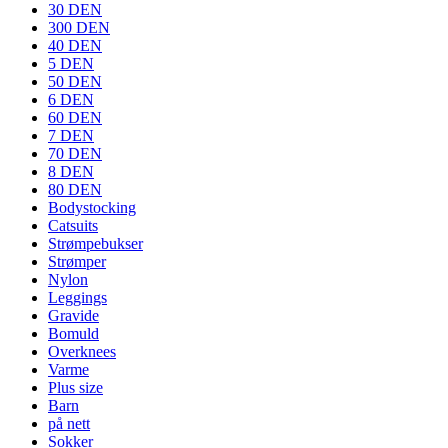
30 DEN
300 DEN
40 DEN
5 DEN
50 DEN
6 DEN
60 DEN
7 DEN
70 DEN
8 DEN
80 DEN
Bodystocking
Catsuits
Strømpebukser
Strømper
Nylon
Leggings
Gravide
Bomuld
Overknees
Varme
Plus size
Barn
på nett
Sokker