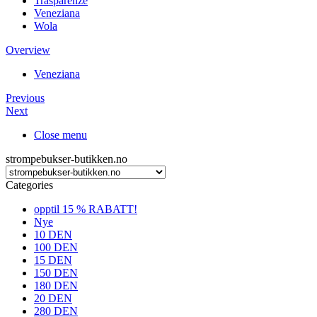
Trasparenze
Veneziana
Wola
Overview
Veneziana
Previous
Next
Close menu
strompebukser-butikken.no
Categories
opptil 15 % RABATT!
Nye
10 DEN
100 DEN
15 DEN
150 DEN
180 DEN
20 DEN
280 DEN