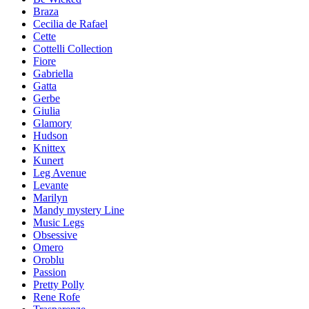
Braza
Cecilia de Rafael
Cette
Cottelli Collection
Fiore
Gabriella
Gatta
Gerbe
Giulia
Glamory
Hudson
Knittex
Kunert
Leg Avenue
Levante
Marilyn
Mandy mystery Line
Music Legs
Obsessive
Omero
Oroblu
Passion
Pretty Polly
Rene Rofe