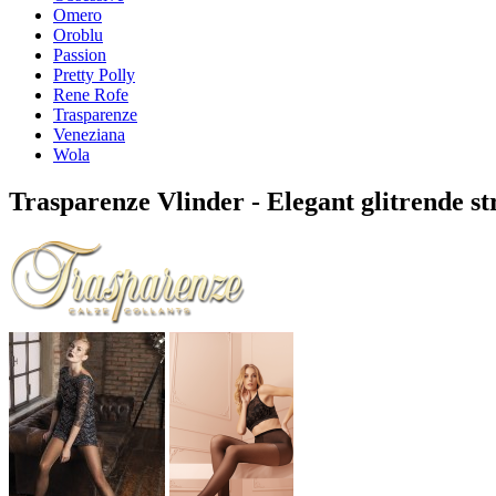
Omero
Oroblu
Passion
Pretty Polly
Rene Rofe
Trasparenze
Veneziana
Wola
Trasparenze Vlinder - Elegant glitrende s