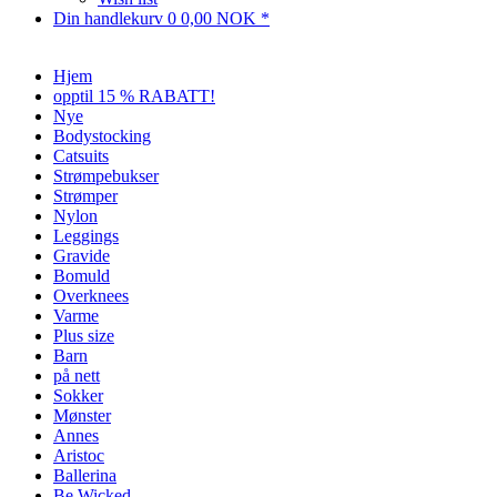
Din handlekurv
0
0,00 NOK *
Hjem
opptil 15 % RABATT!
Nye
Bodystocking
Catsuits
Strømpebukser
Strømper
Nylon
Leggings
Gravide
Bomuld
Overknees
Varme
Plus size
Barn
på nett
Sokker
Mønster
Annes
Aristoc
Ballerina
Be Wicked