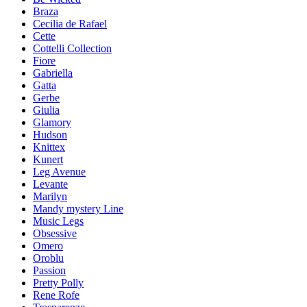
Braza
Cecilia de Rafael
Cette
Cottelli Collection
Fiore
Gabriella
Gatta
Gerbe
Giulia
Glamory
Hudson
Knittex
Kunert
Leg Avenue
Levante
Marilyn
Mandy mystery Line
Music Legs
Obsessive
Omero
Oroblu
Passion
Pretty Polly
Rene Rofe