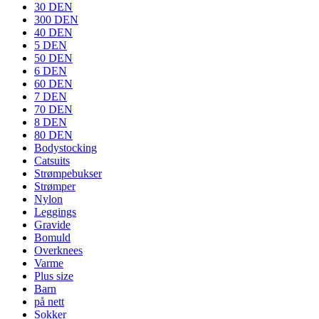
30 DEN
300 DEN
40 DEN
5 DEN
50 DEN
6 DEN
60 DEN
7 DEN
70 DEN
8 DEN
80 DEN
Bodystocking
Catsuits
Strømpebukser
Strømper
Nylon
Leggings
Gravide
Bomuld
Overknees
Varme
Plus size
Barn
på nett
Sokker