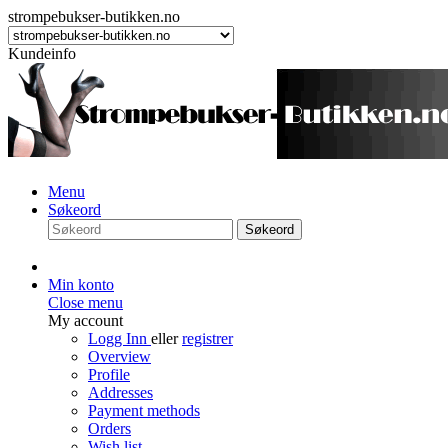
strompebukser-butikken.no
Kundeinfo
Menu
Søkeord
Søkeord
Min konto
Close menu
My account
Logg Inn
eller
registrer
Overview
Profile
Addresses
Payment methods
Orders
Wish list