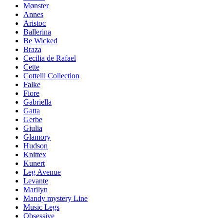
Mønster
Annes
Aristoc
Ballerina
Be Wicked
Braza
Cecilia de Rafael
Cette
Cottelli Collection
Falke
Fiore
Gabriella
Gatta
Gerbe
Giulia
Glamory
Hudson
Knittex
Kunert
Leg Avenue
Levante
Marilyn
Mandy mystery Line
Music Legs
Obsessive