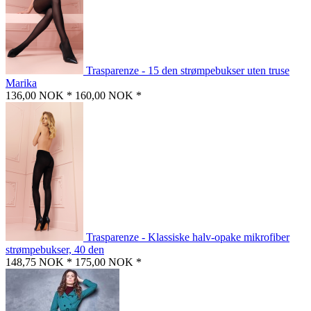
Trasparenze - 15 den strømpebukser uten truse
Marika
136,00 NOK *
160,00 NOK *
Trasparenze - Klassiske halv-opake mikrofiber
strømpebukser, 40 den
148,75 NOK *
175,00 NOK *