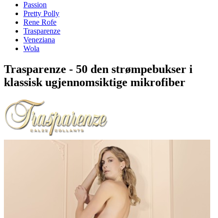
Passion
Pretty Polly
Rene Rofe
Trasparenze
Veneziana
Wola
Trasparenze - 50 den strømpebukser i
klassisk ugjennomsiktige mikrofiber