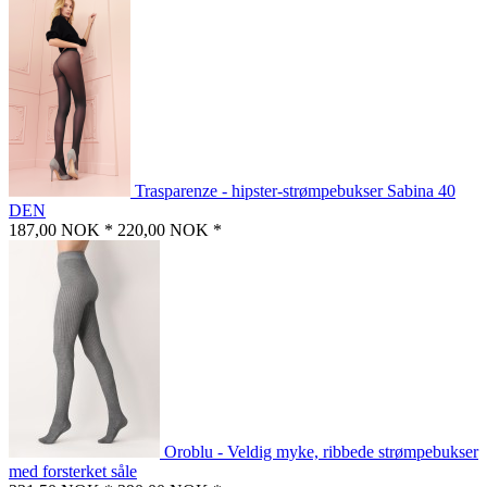
Trasparenze - hipster-strømpebukser Sabina 40
DEN
187,00 NOK *
220,00 NOK *
Oroblu - Veldig myke, ribbede strømpebukser
med forsterket såle