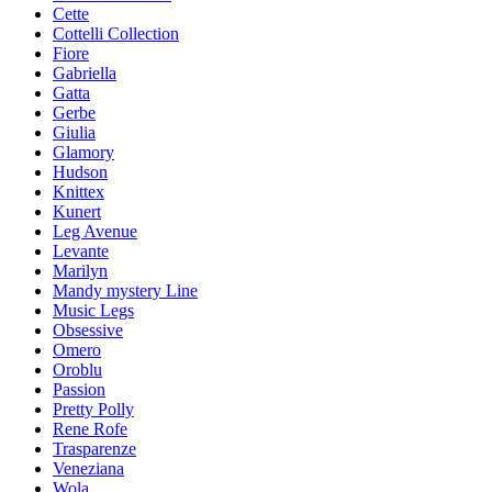
Cette
Cottelli Collection
Fiore
Gabriella
Gatta
Gerbe
Giulia
Glamory
Hudson
Knittex
Kunert
Leg Avenue
Levante
Marilyn
Mandy mystery Line
Music Legs
Obsessive
Omero
Oroblu
Passion
Pretty Polly
Rene Rofe
Trasparenze
Veneziana
Wola