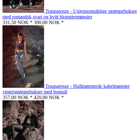
Trasparenze - Ugjennomsiktige strømpebukser
med romantisk svart og hvitt blomstermønster
331,50 NOK *
390,00 NOK *
Trasparenze - Hullmønstrede kabelmønster
vinterstrømpebukser med bomull
357,00 NOK *
420,00 NOK *