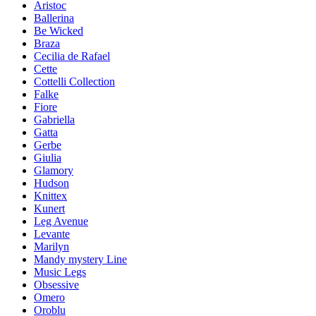
Aristoc
Ballerina
Be Wicked
Braza
Cecilia de Rafael
Cette
Cottelli Collection
Falke
Fiore
Gabriella
Gatta
Gerbe
Giulia
Glamory
Hudson
Knittex
Kunert
Leg Avenue
Levante
Marilyn
Mandy mystery Line
Music Legs
Obsessive
Omero
Oroblu