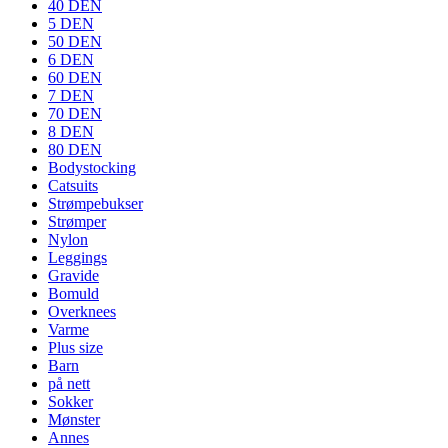
40 DEN
5 DEN
50 DEN
6 DEN
60 DEN
7 DEN
70 DEN
8 DEN
80 DEN
Bodystocking
Catsuits
Strømpebukser
Strømper
Nylon
Leggings
Gravide
Bomuld
Overknees
Varme
Plus size
Barn
på nett
Sokker
Mønster
Annes