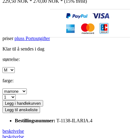
229,50 NOK *
270,00 NOK *
(15% frelst)
priser
pluss Portoutgifter
Klar til å sendes i dag
størrelse:
farge:
Legg i handlekurven
Legg til ønskeliste
Bestillingsnummer:
T-1138-ILARIA.4
beskrivelse
beskrivelse