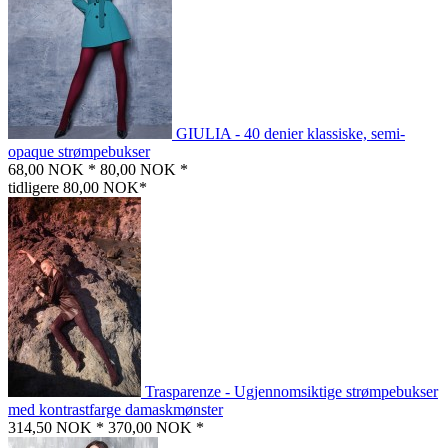
GIULIA - 40 denier klassiske, semi-
opaque strømpebukser
68,00 NOK *
80,00 NOK *
tidligere 80,00 NOK*
Trasparenze - Ugjennomsiktige strømpebukser
med kontrastfarge damaskmønster
314,50 NOK *
370,00 NOK *