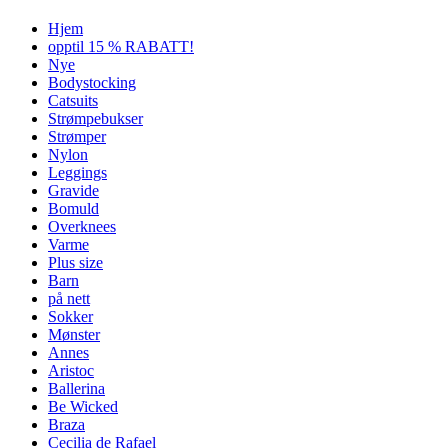
Hjem
opptil 15 % RABATT!
Nye
Bodystocking
Catsuits
Strømpebukser
Strømper
Nylon
Leggings
Gravide
Bomuld
Overknees
Varme
Plus size
Barn
på nett
Sokker
Mønster
Annes
Aristoc
Ballerina
Be Wicked
Braza
Cecilia de Rafael