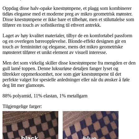
Oppdag disse halv-opake knestrømpene, et plagg som kombinerer
tidløs eleganse med et moderne preg av mikro geometrisk mønster.
Disse knestrømpene er ikke bare et tilbehør, men et stiluttalelse som
tilfører en touch av sofistikering til ethvert antrekk.
Laget av høy kvalitet materialer, tilbyr de en komfortabel passform
og en overlegen bæreopplevelse. Blonde-effekt designen gir en
touch av femininitet og eleganse, mens det mikro geometriske
mønsteret tilfører et unikt element av visuell interesse.
Men det som virkelig skiller disse knestrømpene fra mengden er den
gull lamé toppen. Denne luksuriøse detaljen fanger lyset og
tiltrekker oppmerksomhet, noe som gjør knestrømpene til det
perfekte valget for spesielle anledninger eller når du ønsker å føle
deg litt mer glamorøs.
88% polyamid, 11% elastan, 1% metallgarn
Tilgjengelige farger: