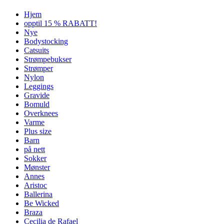
Hjem
opptil 15 % RABATT!
Nye
Bodystocking
Catsuits
Strømpebukser
Strømper
Nylon
Leggings
Gravide
Bomuld
Overknees
Varme
Plus size
Barn
på nett
Sokker
Mønster
Annes
Aristoc
Ballerina
Be Wicked
Braza
Cecilia de Rafael