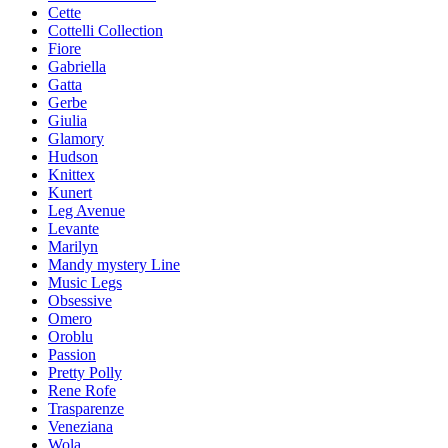
Cette
Cottelli Collection
Fiore
Gabriella
Gatta
Gerbe
Giulia
Glamory
Hudson
Knittex
Kunert
Leg Avenue
Levante
Marilyn
Mandy mystery Line
Music Legs
Obsessive
Omero
Oroblu
Passion
Pretty Polly
Rene Rofe
Trasparenze
Veneziana
Wola