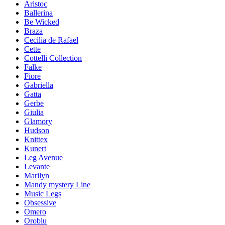
Aristoc
Ballerina
Be Wicked
Braza
Cecilia de Rafael
Cette
Cottelli Collection
Falke
Fiore
Gabriella
Gatta
Gerbe
Giulia
Glamory
Hudson
Knittex
Kunert
Leg Avenue
Levante
Marilyn
Mandy mystery Line
Music Legs
Obsessive
Omero
Oroblu