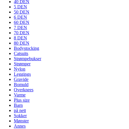
40 DEN
5 DEN
50 DEN
6 DEN
60 DEN
7 DEN
70 DEN
8 DEN
80 DEN
Bodystocking
Catsuits
Strømpebukser
Strømper
Nylon
Leggings
Gravide
Bomuld
Overknees
Varme
Plus size
Barn
på nett
Sokker
Mønster
Annes