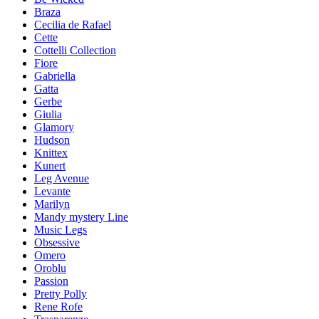
Braza
Cecilia de Rafael
Cette
Cottelli Collection
Fiore
Gabriella
Gatta
Gerbe
Giulia
Glamory
Hudson
Knittex
Kunert
Leg Avenue
Levante
Marilyn
Mandy mystery Line
Music Legs
Obsessive
Omero
Oroblu
Passion
Pretty Polly
Rene Rofe