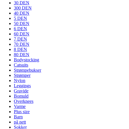
30 DEN
300 DEN
40 DEN
5 DEN
50 DEN
6 DEN
60 DEN
7 DEN
70 DEN
8 DEN
80 DEN
Bodystocking
Catsuits
Strømpebukser
Strømper
Nylon
Leggings
Gravide
Bomuld
Overknees
Varme
Plus size
Barn
på nett
Sokker