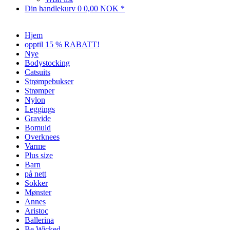
Din handlekurv
0
0,00 NOK *
Hjem
opptil 15 % RABATT!
Nye
Bodystocking
Catsuits
Strømpebukser
Strømper
Nylon
Leggings
Gravide
Bomuld
Overknees
Varme
Plus size
Barn
på nett
Sokker
Mønster
Annes
Aristoc
Ballerina
Be Wicked