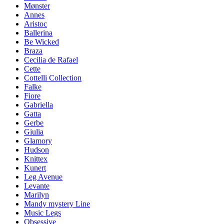
Mønster
Annes
Aristoc
Ballerina
Be Wicked
Braza
Cecilia de Rafael
Cette
Cottelli Collection
Falke
Fiore
Gabriella
Gatta
Gerbe
Giulia
Glamory
Hudson
Knittex
Kunert
Leg Avenue
Levante
Marilyn
Mandy mystery Line
Music Legs
Obsessive