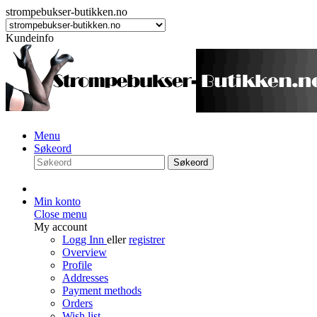
strompebukser-butikken.no
Kundeinfo
Menu
Søkeord
Søkeord
Min konto
Close menu
My account
Logg Inn
eller
registrer
Overview
Profile
Addresses
Payment methods
Orders
Wish list